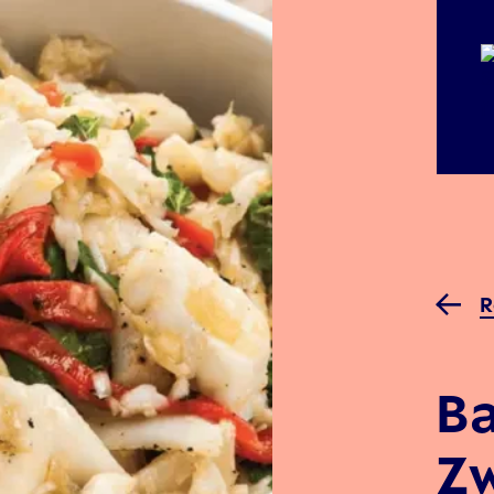
R
Ba
Zw