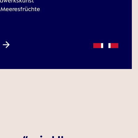
andwerkskunst
d Meeresfrüchte