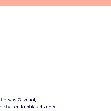
t etwas Olivenöl,
eschälten Knoblauchzehen