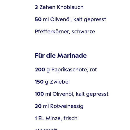
3
Zehen
Knoblauch
50
ml
Olivenöl, kalt gepresst
Pfefferkörner, schwarze
Für die Marinade
200
g
Paprikaschote, rot
150
g
Zwiebel
100
ml
Olivenöl, kalt gepresst
30
ml
Rotweinessig
1
EL
Minze, frisch