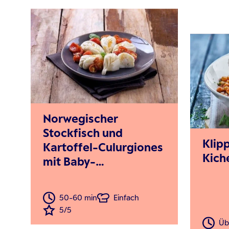
Norwegischer
Stockfisch und
Klip
Kartoffel-Culurgiones
Kich
mit Baby-
Eiertomaten-Confit
und Basilikum
50-60 min
Einfach
5/5
Üb