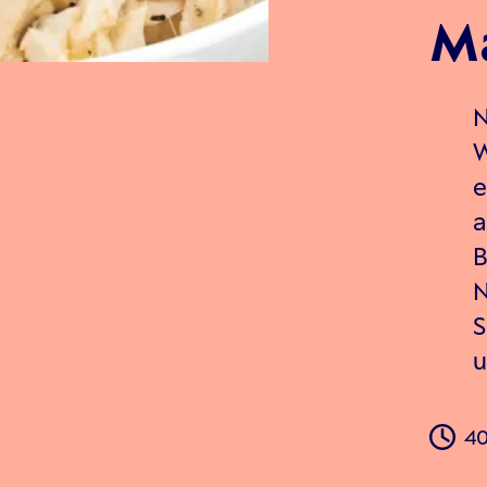
M
N
W
e
a
B
N
S
u
40