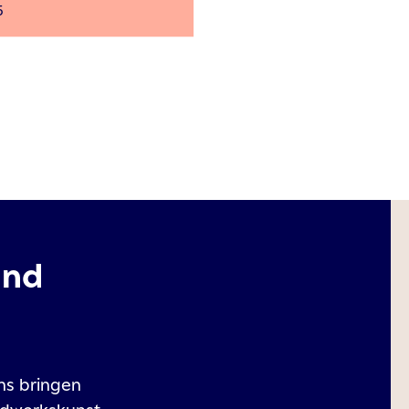
5
und
ns bringen