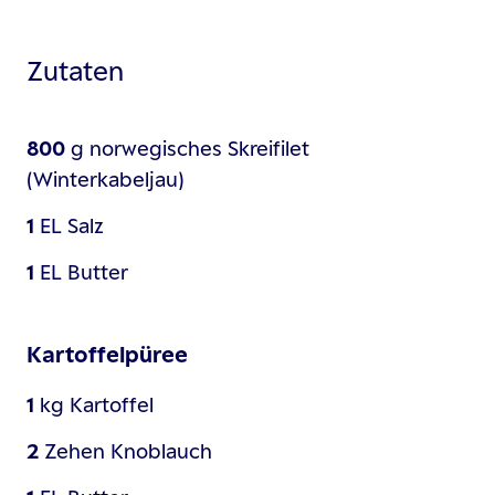
Zutaten
800
g
norwegisches Skreifilet
(Winterkabeljau)
1
EL
Salz
1
EL
Butter
Kartoffelpüree
1
kg
Kartoffel
2
Zehen
Knoblauch