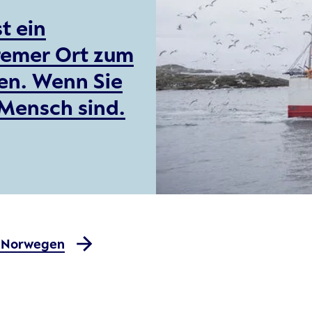
st ein
remer Ort zum
en. Wenn Sie
 Mensch sind.
s Norwegen