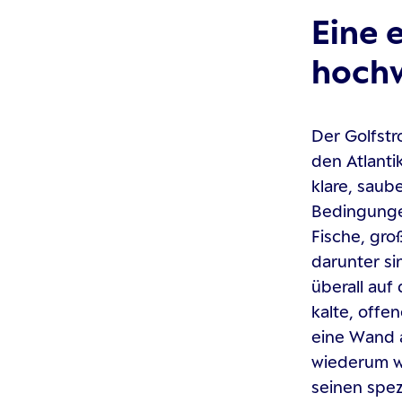
Eine e
hochw
Der Golfst
den Atlanti
klare, saub
Bedingungen
Fische, gro
darunter si
überall auf
kalte, offe
eine Wand a
wiederum we
seinen spez