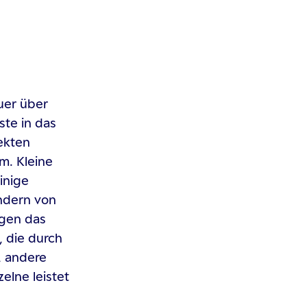
uer über
ste in das
fekten
m. Kleine
inige
ndern von
ugen das
, die durch
, andere
elne leistet