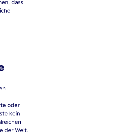
nen, dass
iche
e
men
rte oder
ste kein
hlreichen
e der Welt.