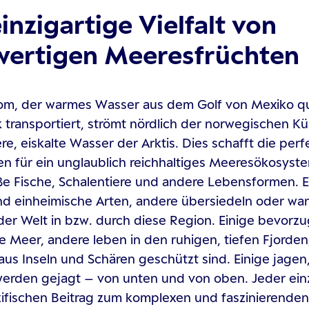
inzigartige Vielfalt von
ertigen Meeresfrüchten
rom, der warmes Wasser aus dem Golf von Mexiko q
k transportiert, strömt nördlich der norwegischen Kü
ere, eiskalte Wasser der Arktis. Dies schafft die per
 für ein unglaublich reichhaltiges Meeresökosyste
ße Fische, Schalentiere und andere Lebensformen. E
nd einheimische Arten, andere übersiedeln oder wa
 der Welt in bzw. durch diese Region. Einige bevorz
ne Meer, andere leben in den ruhigen, tiefen Fjorden
us Inseln und Schären geschützt sind. Einige jagen
rden gejagt – von unten und von oben. Jeder einz
ifischen Beitrag zum komplexen und faszinierenden