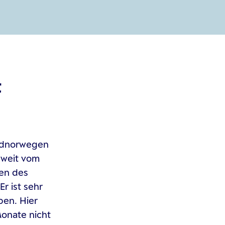
t
ordnorwegen
t weit vom
den des
Er ist sehr
ben. Hier
Monate nicht