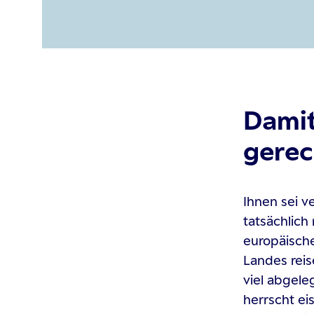
Damit
gerec
Ihnen sei v
tatsächlich
europäische
Landes reis
viel abgele
herrscht ei