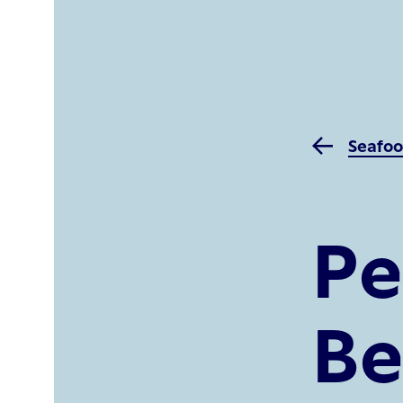
Seafoo
Pe
Be