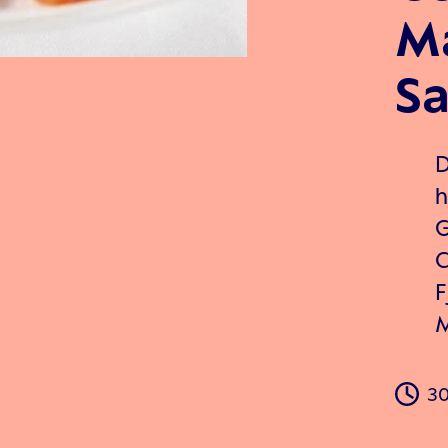
M
Sa
D
h
G
C
F
M
30