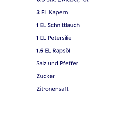
3
EL
Kapern
1
EL
Schnittlauch
1
EL
Petersilie
1.5
EL
Rapsöl
Salz und Pfeffer
Zucker
Zitronensaft