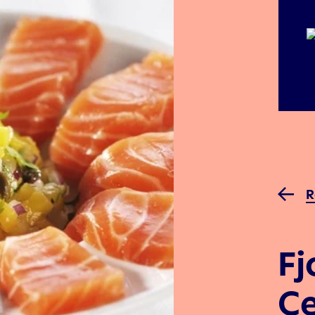
R
Fj
Ce