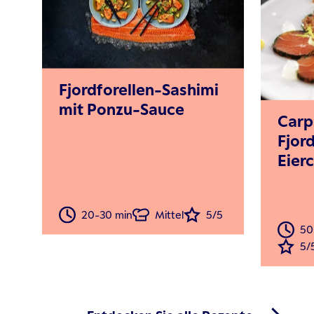
Fjordforellen-Sashimi
mit Ponzu-Sauce
Carp
Fjord
Eier
20-30 min
Mittel
5/5
50
5/