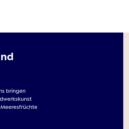
und
ns bringen
andwerkskunst
d Meeresfrüchte