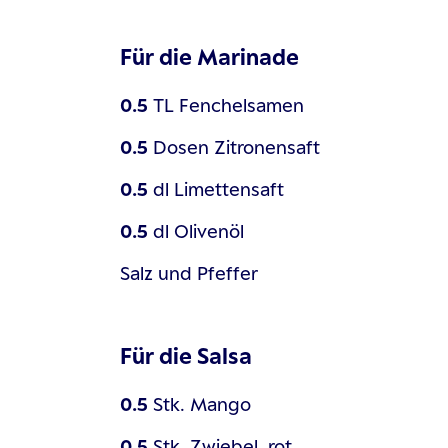
Für die Marinade
0.5
TL
Fenchelsamen
0.5
Dosen
Zitronensaft
0.5
dl
Limettensaft
0.5
dl
Olivenöl
Salz und Pfeffer
Für die Salsa
0.5
Stk.
Mango
0.5
Stk.
Zwiebel, rot